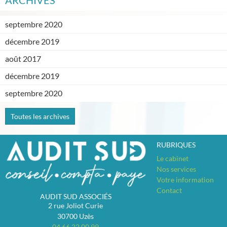
ARCHIVES
septembre 2020
décembre 2019
août 2017
décembre 2019
septembre 2020
Toutes les archives
RUBRIQUES
Le cabinet
Nos services
Votre information
Contact
AUDIT SUD ASSOCIÉS
2 rue Joliot Curie
30700
Uzès
04 66 22 00 99