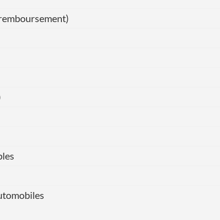
de remboursement)
)
bles
automobiles