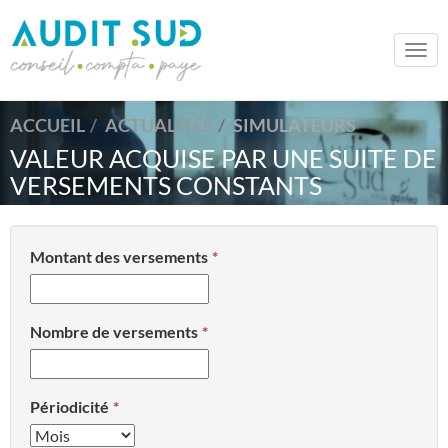
Togg
navi
ACCUEIL
ACTUALITÉS
SIMULATEURS
VALEUR ACQUISE PAR UNE SUITE DE
VERSEMENTS CONSTANTS
Montant des versements
Nombre de versements
Périodicité