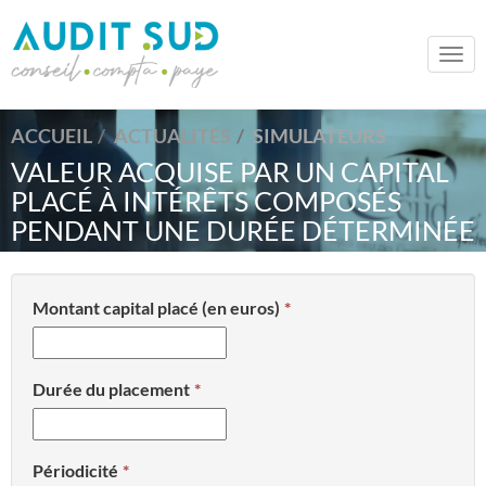
Togg
navi
ACCUEIL
ACTUALITÉS
SIMULATEURS
VALEUR ACQUISE PAR UN CAPITAL
PLACÉ À INTÉRÊTS COMPOSÉS
PENDANT UNE DURÉE DÉTERMINÉE
Montant capital placé (en euros)
Durée du placement
Périodicité