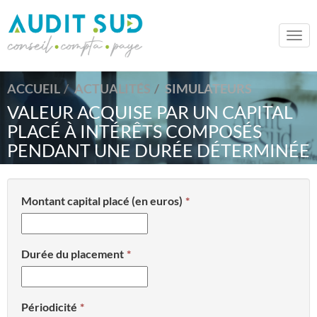
Togg
navi
ACCUEIL
ACTUALITÉS
SIMULATEURS
VALEUR ACQUISE PAR UN CAPITAL
PLACÉ À INTÉRÊTS COMPOSÉS
PENDANT UNE DURÉE DÉTERMINÉE
Montant capital placé (en euros)
Durée du placement
Périodicité