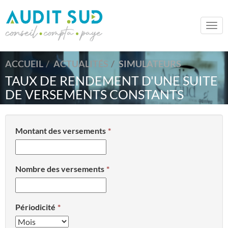
Togg
navi
ACCUEIL
ACTUALITÉS
SIMULATEURS
TAUX DE RENDEMENT D'UNE SUITE
DE VERSEMENTS CONSTANTS
Montant des versements
Nombre des versements
Périodicité