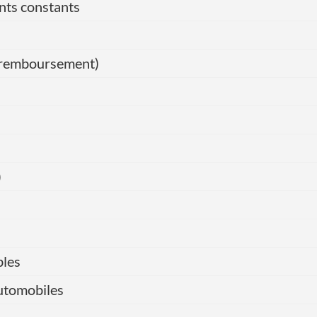
nts constants
de remboursement)
)
bles
automobiles