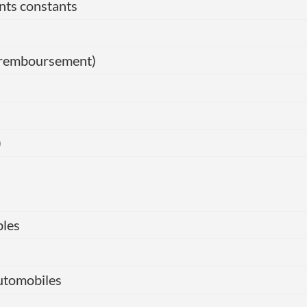
nts constants
de remboursement)
)
bles
automobiles