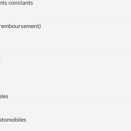
nts constants
de remboursement)
)
bles
automobiles