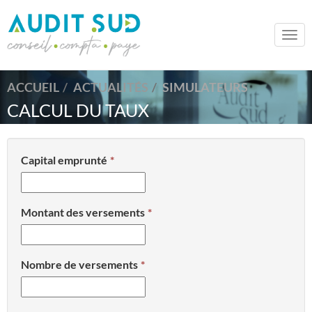
Togg
navi
ACCUEIL
ACTUALITÉS
SIMULATEURS
CALCUL DU TAUX
Capital emprunté
Montant des versements
Nombre de versements