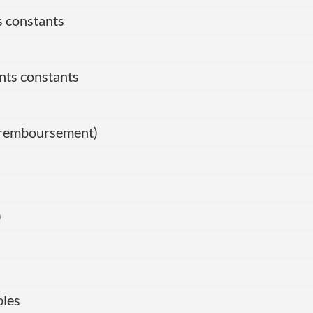
s constants
nts constants
de remboursement)
)
bles