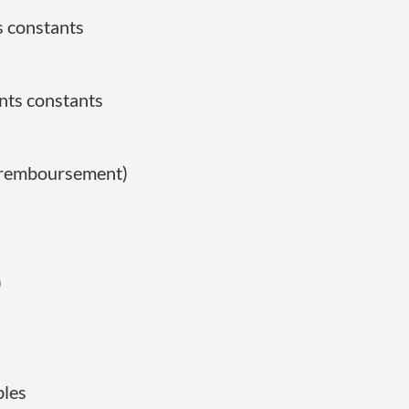
s constants
nts constants
de remboursement)
)
bles